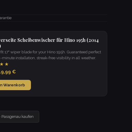
arantie
rerseite Scheibenwischer für Hino 195h (2014
)
it 17" wiper blade for your Hino 195h. Guaranteed perfect
 2-minute installation, streak-free visibility in all weather.
★★
19,99 €
en Warenkorb
— Passgenau kaufen