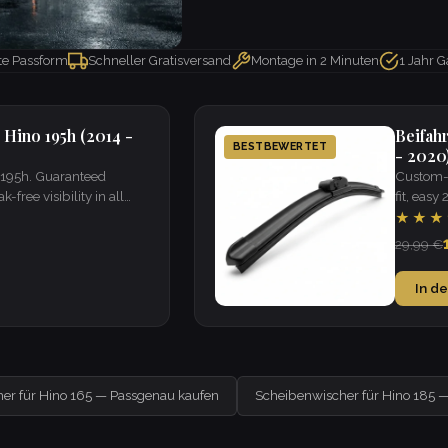
kte Passform
Schneller Gratisversand
Montage in 2 Minuten
1 Jahr G
 Hino 195h (2014 -
Beifah
BESTBEWERTET
- 2020
o 195h. Guaranteed
Custom-f
k-free visibility in all
fit, easy
★★★
29,99 €
In d
er für Hino 165 — Passgenau kaufen
Scheibenwischer für Hino 185 