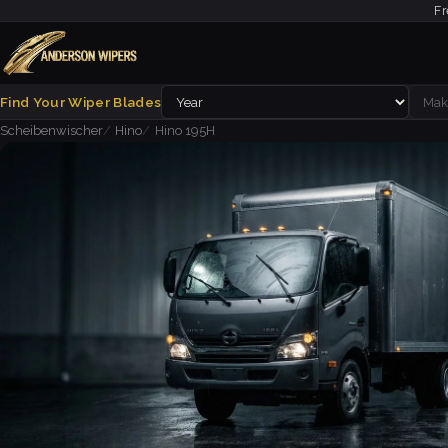
Fr
Find Your Wiper Blades
Scheibenwischer
Hino
Hino 195H