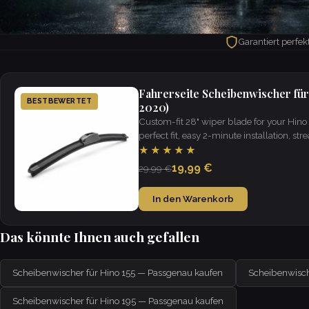
Garantiert perfe
Fahrerseite Scheibenwischer für
BESTBEWERTET
2020)
Custom-fit 28" wiper blade for your Hin
perfect fit, easy 2-minute installation, strea
weather.
★★★★★
19,99 €
29,99 €
In den Warenkorb
Das könnte Ihnen auch gefallen
Scheibenwischer für Hino 155 — Passgenau kaufen
Scheibenwisch
Scheibenwischer für Hino 195 — Passgenau kaufen