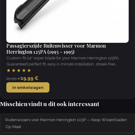
Passagierszijde Ruitenwisser voor Marmon
Herrington 125PA (1993 - 1995)
Custom-fit 24" wiper blade for your Marmon Herrington 125PA.
Guaranteed perfect fit, easy 2-minute installation, streak-free
visibility in all weather.
★★★★★
19,99 €
29,99 €
In winkelwagen
Misschien vindt u dit ook interessant
Ruitenwissers voor Marmon Herrington 103P — Koop Wisserbladen
Op Maat