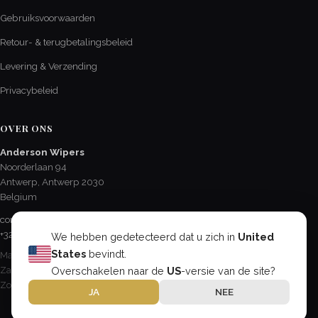
Gebruiksvoorwaarden
Retour- & terugbetalingsbeleid
Levering & Verzending
Privacybeleid
OVER ONS
Anderson Wipers
Noorderlaan 94
Antwerp, Antwerp 2030
Belgium
contact@AndersonChevroletCA.com
+32 3 237 48 61
We hebben gedetecteerd dat u zich in
United
States
bevindt.
Ma - Vr / 8:15 - 17:00
Overschakelen naar de
US
-versie van de site?
Za / 8:30 - 12:30
Zo & feestdagen / Gesloten
JA
NEE