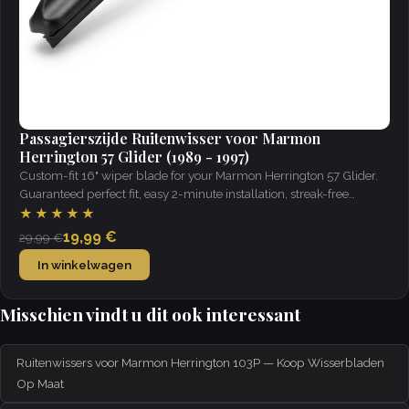
Passagierszijde Ruitenwisser voor Marmon
Herrington 57 Glider (1989 - 1997)
Custom-fit 16" wiper blade for your Marmon Herrington 57 Glider.
Guaranteed perfect fit, easy 2-minute installation, streak-free
visibility in all weather.
★★★★★
19,99 €
29,99 €
In winkelwagen
Misschien vindt u dit ook interessant
Ruitenwissers voor Marmon Herrington 103P — Koop Wisserbladen
Op Maat