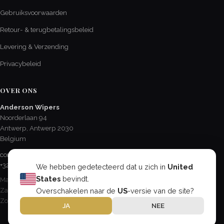
Gebruiksvoorwaarden
Retour- & terugbetalingsbeleid
Levering & Verzending
Privacybeleid
OVER ONS
Anderson Wipers
Noorderlaan 94
Antwerp, Antwerp 2030
Belgium
contact@AndersonChevroletCA.com
+32 3 237 48 61
We hebben gedetecteerd dat u zich in
United
States
bevindt.
Ma - Vr / 8:15 - 17:00
Overschakelen naar de
US
-versie van de site?
Za / 8:30 - 12:30
Zo & feestdagen / Gesloten
JA
NEE